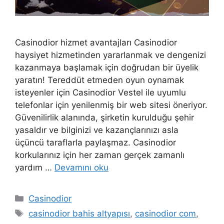
Casinodior hizmet avantajları Casinodior
haysiyet hizmetinden yararlanmak ve dengenizi
kazanmaya başlamak için doğrudan bir üyelik
yaratın! Tereddüt etmeden oyun oynamak
isteyenler için Casinodior Vestel ile uyumlu
telefonlar için yenilenmiş bir web sitesi öneriyor.
Güvenilirlik alanında, şirketin kurulduğu şehir
yasaldır ve bilginizi ve kazançlarınızı asla
üçüncü taraflarla paylaşmaz. Casinodior
korkularınız için her zaman gerçek zamanlı
yardım …
Devamını oku
Kategoriler
Casinodior
Etiketler
casinodior bahis altyapısı
,
casinodior com
,