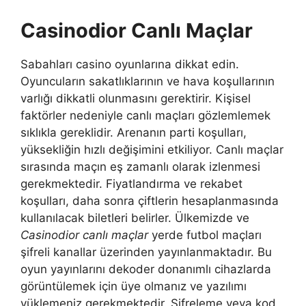
Casinodior Canlı Maçlar
Sabahları casino oyunlarına dikkat edin.
Oyuncuların sakatlıklarının ve hava koşullarının
varlığı dikkatli olunmasını gerektirir. Kişisel
faktörler nedeniyle canlı maçları gözlemlemek
sıklıkla gereklidir. Arenanın parti koşulları,
yüksekliğin hızlı değişimini etkiliyor. Canlı maçlar
sırasında maçın eş zamanlı olarak izlenmesi
gerekmektedir. Fiyatlandırma ve rekabet
koşulları, daha sonra çiftlerin hesaplanmasında
kullanılacak biletleri belirler. Ülkemizde ve
Casinodior canlı maçlar
yerde futbol maçları
şifreli kanallar üzerinden yayınlanmaktadır. Bu
oyun yayınlarını dekoder donanımlı cihazlarda
görüntülemek için üye olmanız ve yazılımı
yüklemeniz gerekmektedir. Şifreleme veya kod