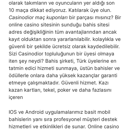
olarak takımların ve oyuncuların yer aldığı son
10 maça dikkat ediyoruz. Katılarak üye olun.
Casinodior maç kuponları
bir parçası mısınız? Bir
online casino sitesinin sunduğu bahis sitesi
adres değişikliğinin tüm avantajlarından ancak
kayıt olduktan sonra yararlanılabilir. kolaylıkla ve
güvenli bir şekilde ücretsiz olarak kaydedilebilir.
Sizi Casinodior topluluğunun bir üyesi olmaya
iten şey neydi? Bahis şirketi, Türk üyelerine en
tatmin edici hizmeti sunmaya, üstün bahisler ve
ödüllerle onlara daha yüksek kazançlar garanti
etmeye çalışmaktadır. Güvenli hizmet. Kazı
kazan kartları, tekel, poker ve daha fazlasını
içeren
IOS ve Android uygulamalarımız basit mobil
bahislerin yanı sıra profesyonel müşteri destek
hizmetleri ve etkinlikleri de sunar. Online casino