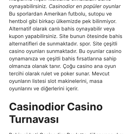
oynayabilirsiniz.
Casinodior en popüler oyunlar
Bu sporlardan Amerikan futbolu, sutopu ve
hentbol gibi birkaçı ülkemizde pek bilinmiyor.
Alternatif olarak canlı bahis oynayabilir veya
kupon yapabilirsiniz. Site bunun ötesinde bahis
alternatifleri de sunmaktadır. spor. Site çeşitli
casino oyunları sunmaktadır. Bu oyunlar casino
oynamanıza ve çeşitli bahis fırsatlarına sahip
olmanıza olanak tanır. Çoğu casino ana oyun
tercihi olarak rulet ve poker sunar. Mevcut
oyunların listesi slot makinelerini, masa
oyunlarını ve diğerlerini içerir.
Casinodior Casino
Turnavası