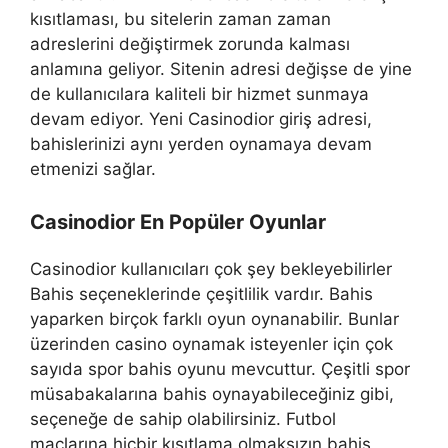
kısıtlaması, bu sitelerin zaman zaman
adreslerini değiştirmek zorunda kalması
anlamına geliyor. Sitenin adresi değişse de yine
de kullanıcılara kaliteli bir hizmet sunmaya
devam ediyor. Yeni Casinodior giriş adresi,
bahislerinizi aynı yerden oynamaya devam
etmenizi sağlar.
Casinodior En Popüler Oyunlar
Casinodior kullanıcıları çok şey bekleyebilirler
Bahis seçeneklerinde çeşitlilik vardır. Bahis
yaparken birçok farklı oyun oynanabilir. Bunlar
üzerinden casino oynamak isteyenler için çok
sayıda spor bahis oyunu mevcuttur. Çeşitli spor
müsabakalarına bahis oynayabileceğiniz gibi,
seçeneğe de sahip olabilirsiniz. Futbol
maçlarına hiçbir kısıtlama olmaksızın bahis