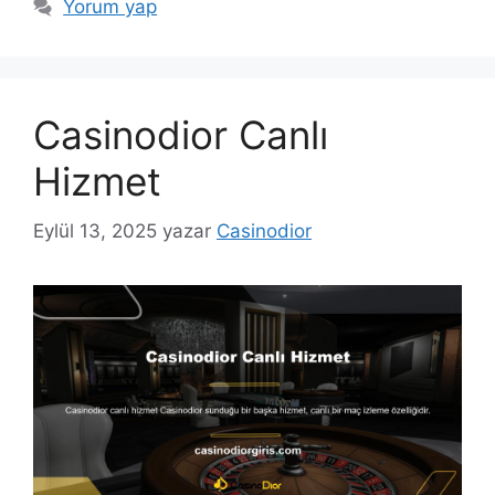
Yorum yap
Casinodior Canlı
Hizmet
Eylül 13, 2025
yazar
Casinodior