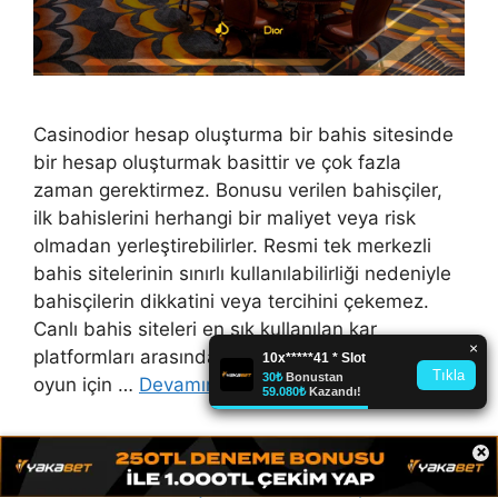
Casinodior hesap oluşturma bir bahis sitesinde
bir hesap oluşturmak basittir ve çok fazla
zaman gerektirmez. Bonusu verilen bahisçiler,
ilk bahislerini herhangi bir maliyet veya risk
olmadan yerleştirebilirler. Resmi tek merkezli
bahis sitelerinin sınırlı kullanılabilirliği nedeniyle
bahisçilerin dikkatini veya tercihini çekemez.
Canlı bahis siteleri en sık kullanılan kar
platformları arasındadır. Canlı bahisler her türlü
oyun için …
Devamını oku
Kategoriler
×
Casinodior
Etiketler
Casinodior Giriş
,
casinodior hesap