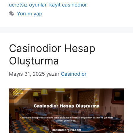
ücretsiz oyunlar
,
kayit casinodior
Yorum yap
Casinodior Hesap
Oluşturma
Mayıs 31, 2025
yazar
Casinodior