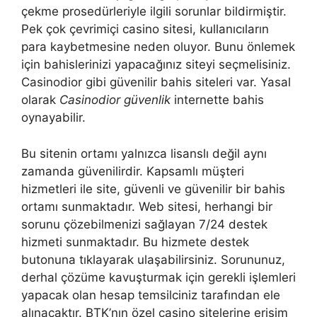
çekme prosedürleriyle ilgili sorunlar bildirmiştir.
Pek çok çevrimiçi casino sitesi, kullanıcıların
para kaybetmesine neden oluyor. Bunu önlemek
için bahislerinizi yapacağınız siteyi seçmelisiniz.
Casinodior gibi güvenilir bahis siteleri var. Yasal
olarak
Casinodior güvenlik
internette bahis
oynayabilir.
Bu sitenin ortamı yalnızca lisanslı değil aynı
zamanda güvenilirdir. Kapsamlı müşteri
hizmetleri ile site, güvenli ve güvenilir bir bahis
ortamı sunmaktadır. Web sitesi, herhangi bir
sorunu çözebilmenizi sağlayan 7/24 destek
hizmeti sunmaktadır. Bu hizmete destek
butonuna tıklayarak ulaşabilirsiniz. Sorununuz,
derhal çözüme kavuşturmak için gerekli işlemleri
yapacak olan hesap temsilciniz tarafından ele
alınacaktır. BTK’nın özel casino sitelerine erişim