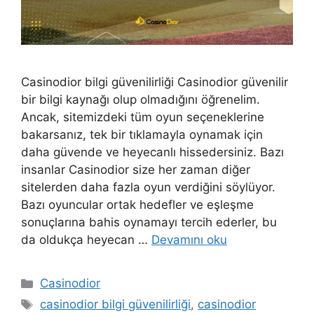
Casinodior bilgi güvenilirliği Casinodior güvenilir
bir bilgi kaynağı olup olmadığını öğrenelim.
Ancak, sitemizdeki tüm oyun seçeneklerine
bakarsanız, tek bir tıklamayla oynamak için
daha güvende ve heyecanlı hissedersiniz. Bazı
insanlar Casinodior size her zaman diğer
sitelerden daha fazla oyun verdiğini söylüyor.
Bazı oyuncular ortak hedefler ve eşleşme
sonuçlarına bahis oynamayı tercih ederler, bu
da oldukça heyecan …
Devamını oku
Kategoriler
Casinodior
Etiketler
casinodior bilgi güvenilirliği
,
casinodior