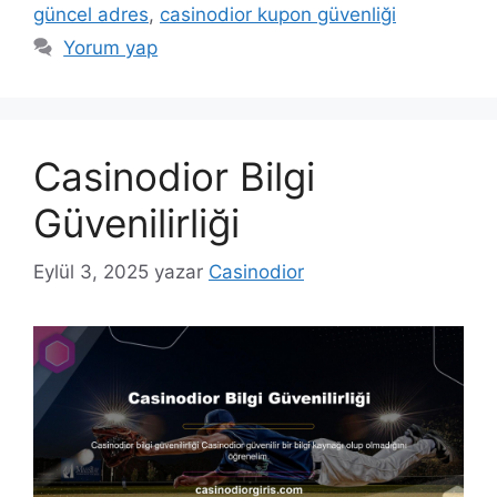
güncel adres
,
casinodior kupon güvenliği
Yorum yap
Casinodior Bilgi
Güvenilirliği
Eylül 3, 2025
yazar
Casinodior