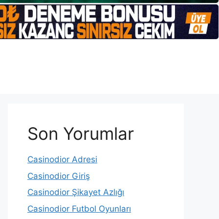
Son Yorumlar
Casinodior Adresi
Casinodior Giriş
Casinodior Şikayet Azlığı
Casinodior Futbol Oyunları