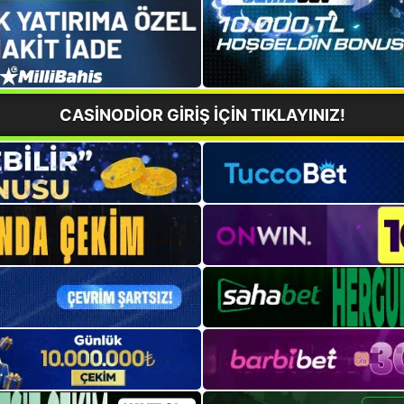
CASİNODİOR GİRİŞ İÇİN TIKLAYINIZ!