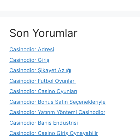
Son Yorumlar
Casinodior Adresi
Casinodior Giriş
Casinodior Şikayet Azlığı
Casinodior Futbol Oyunları
Casinodior Casino Oyunları
Casinodior Bonus Satın Seçenekleriyle
Casinodior Yatırım Yöntemi Casinodior
Casinodior Bahis Endüstrisi
Casinodior Casino Giriş Oynayabilir