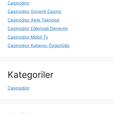
Casinodior
Casinodior Güvenli Casino
Casinodior Akıllı Teknoloji
Casinodior Eğlenceli Deneyim
Casinodior Mobil Tv
Casinodior Kullanıcı Özgürlüğü
Kategoriler
Casinodior