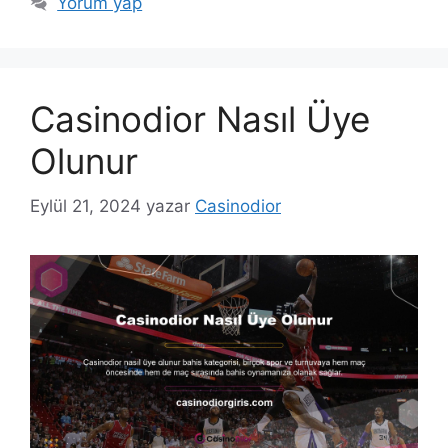
Yorum yap
Casinodior Nasıl Üye
Olunur
Eylül 21, 2024
yazar
Casinodior