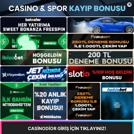
×
CASİNODİOR GİRİŞ İÇİN TIKLAYINIZ!