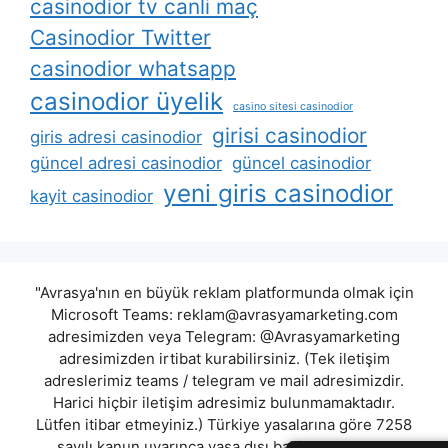
casinodior tv canli maç
Casinodior Twitter
casinodior whatsapp
casinodior üyelik
casino sitesi casinodior
girisi casinodior
giris adresi casinodior
güncel adresi casinodior
güncel casinodior
yeni giris casinodior
kayit casinodior
"Avrasya'nın en büyük reklam platformunda olmak için
Microsoft Teams:
reklam@avrasyamarketing.com
adresimizden veya Telegram: @Avrasyamarketing
adresimizden irtibat kurabilirsiniz. (Tek iletişim
adreslerimiz teams / telegram ve mail adresimizdir.
Harici hiçbir iletişim adresimiz bulunmamaktadır.
Lütfen itibar etmeyiniz.) Türkiye yasalarına göre 7258
sayılı kanun uyarınca yasa dışı bahis oynamanın