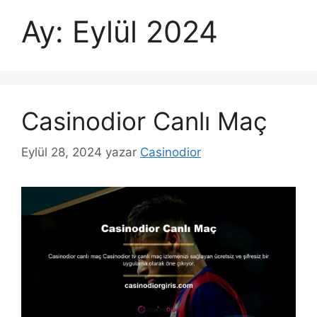
Ay:
Eylül 2024
Casinodior Canlı Maç
Eylül 28, 2024
yazar
Casinodior