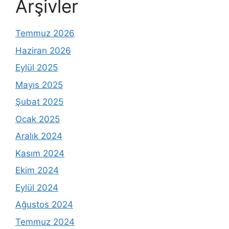
Arşivler
Temmuz 2026
Haziran 2026
Eylül 2025
Mayıs 2025
Şubat 2025
Ocak 2025
Aralık 2024
Kasım 2024
Ekim 2024
Eylül 2024
Ağustos 2024
Temmuz 2024