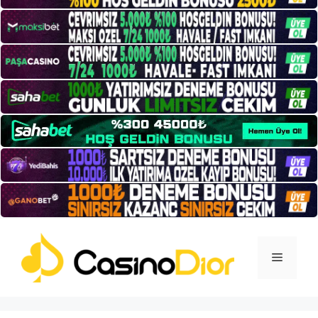
İçeriğe
atla
Menü