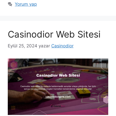
Yorum yap
Casinodior Web Sitesi
Eylül 25, 2024
yazar
Casinodior