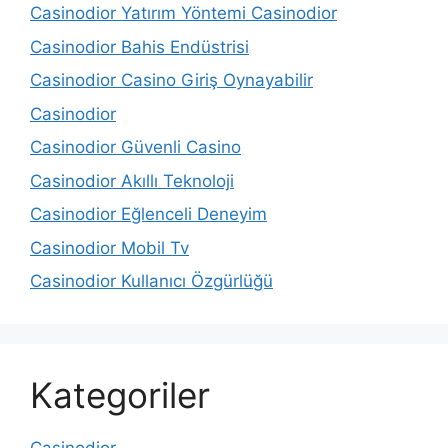
Casinodior Yatırım Yöntemi Casinodior
Casinodior Bahis Endüstrisi
Casinodior Casino Giriş Oynayabilir
Casinodior
Casinodior Güvenli Casino
Casinodior Akıllı Teknoloji
Casinodior Eğlenceli Deneyim
Casinodior Mobil Tv
Casinodior Kullanıcı Özgürlüğü
Kategoriler