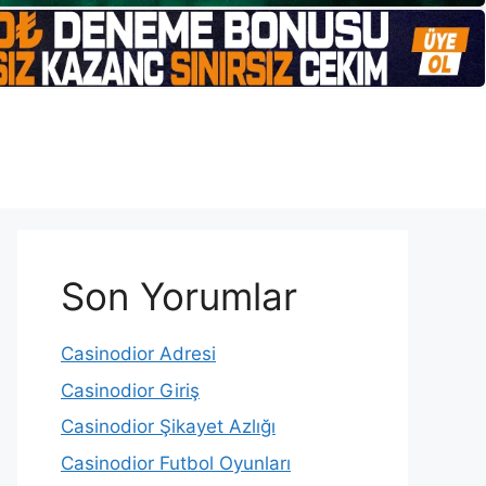
Son Yorumlar
Casinodior Adresi
Casinodior Giriş
Casinodior Şikayet Azlığı
Casinodior Futbol Oyunları