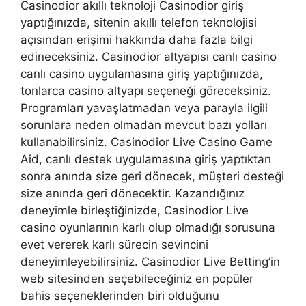
Casinodior akıllı teknoloji Casinodior giriş
yaptığınızda, sitenin akıllı telefon teknolojisi
açısından erişimi hakkında daha fazla bilgi
edineceksiniz. Casinodior altyapısı canlı casino
canlı casino uygulamasına giriş yaptığınızda,
tonlarca casino altyapı seçeneği göreceksiniz.
Programları yavaşlatmadan veya parayla ilgili
sorunlara neden olmadan mevcut bazı yolları
kullanabilirsiniz. Casinodior Live Casino Game
Aid, canlı destek uygulamasına giriş yaptıktan
sonra anında size geri dönecek, müşteri desteği
size anında geri dönecektir. Kazandığınız
deneyimle birleştiğinizde, Casinodior Live
casino oyunlarının karlı olup olmadığı sorusuna
evet vererek karlı sürecin sevincini
deneyimleyebilirsiniz. Casinodior Live Betting’in
web sitesinden seçebileceğiniz en popüler
bahis seçeneklerinden biri olduğunu