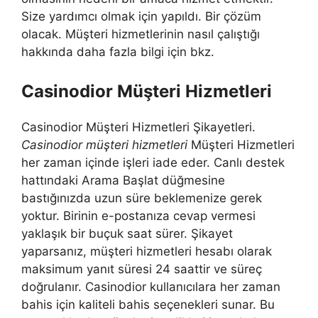
Size yardımcı olmak için yapıldı. Bir çözüm
olacak. Müşteri hizmetlerinin nasıl çalıştığı
hakkında daha fazla bilgi için bkz.
Casinodior Müşteri Hizmetleri
Casinodior Müşteri Hizmetleri Şikayetleri.
Casinodior müşteri hizmetleri
Müşteri Hizmetleri
her zaman içinde işleri iade eder. Canlı destek
hattındaki Arama Başlat düğmesine
bastığınızda uzun süre beklemenize gerek
yoktur. Birinin e-postanıza cevap vermesi
yaklaşık bir buçuk saat sürer. Şikayet
yaparsanız, müşteri hizmetleri hesabı olarak
maksimum yanıt süresi 24 saattir ve süreç
doğrulanır. Casinodior kullanıcılara her zaman
bahis için kaliteli bahis seçenekleri sunar. Bu