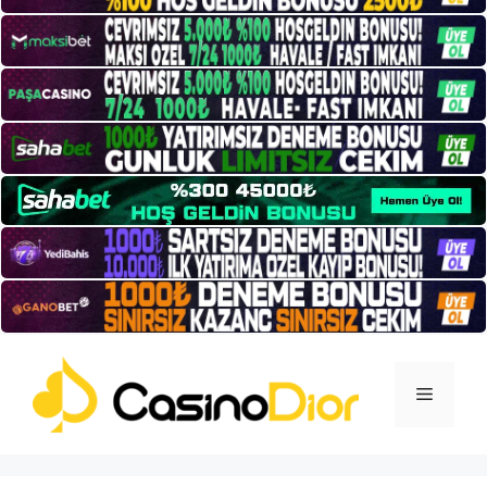
İçeriğe
atla
Menü