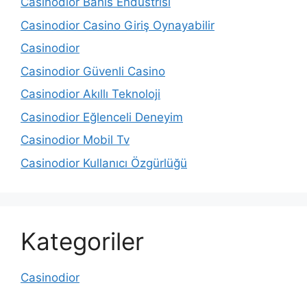
Casinodior Bahis Endüstrisi
Casinodior Casino Giriş Oynayabilir
Casinodior
Casinodior Güvenli Casino
Casinodior Akıllı Teknoloji
Casinodior Eğlenceli Deneyim
Casinodior Mobil Tv
Casinodior Kullanıcı Özgürlüğü
Kategoriler
Casinodior