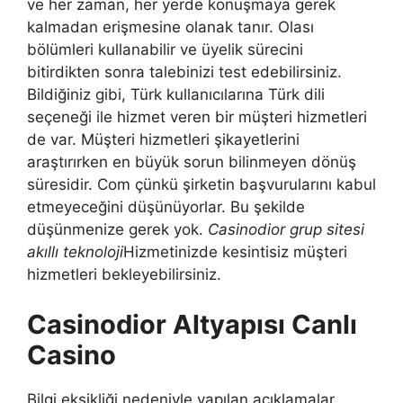
ve her zaman, her yerde konuşmaya gerek
kalmadan erişmesine olanak tanır. Olası
bölümleri kullanabilir ve üyelik sürecini
bitirdikten sonra talebinizi test edebilirsiniz.
Bildiğiniz gibi, Türk kullanıcılarına Türk dili
seçeneği ile hizmet veren bir müşteri hizmetleri
de var. Müşteri hizmetleri şikayetlerini
araştırırken en büyük sorun bilinmeyen dönüş
süresidir. Com çünkü şirketin başvurularını kabul
etmeyeceğini düşünüyorlar. Bu şekilde
düşünmenize gerek yok.
Casinodior grup sitesi
akıllı teknoloji
Hizmetinizde kesintisiz müşteri
hizmetleri bekleyebilirsiniz.
Casinodior Altyapısı Canlı
Casino
Bilgi eksikliği nedeniyle yapılan açıklamalar