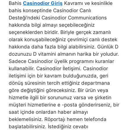
Bahis
Casinodior Giriş
Kavramı ve kesinlikle
bahis konseptinde Casinodior Canlı
Desteği’ndeki Casinodior Communications
hakkında bilgi almayı seçebileceğiniz
seçeneklerden biridir. Biriyle gerçek zamanlı
olarak konuşabileceğiniz çevrimiçi canlı destek
hakkında daha fazla bilgi alabilirsiniz. Günlük D
dozunuzu D vitamini almanın harika bir yoludur.
Sadece Casinodior üyelik programını kuranlar
kullanabilir. Casinodior İletişimi. Casinodior
iletişimi için bir kavram bulduğunuzda, geri
dönüş süresinin tercih ettiğiniz departmana
göre değiştiğini göreceksiniz. Bir ürün veya
hizmetle ilgili bir sorununuz varsa ve şirketin
müşteri hizmetlerine e -posta gönderirseniz, bir
saat içinde onlardan haber almayı
beklemelisiniz. Röportajı hemen telefonda
başlatabilirsiniz. İstediğiniz cevabı