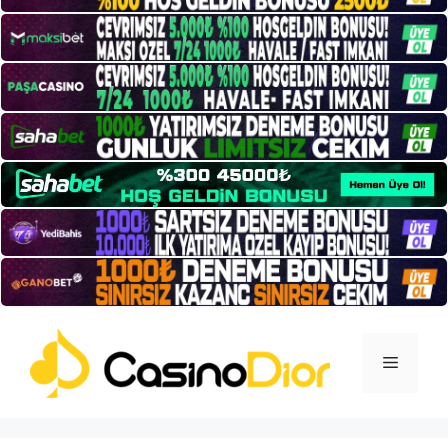
İçeriğe
atla
Menü