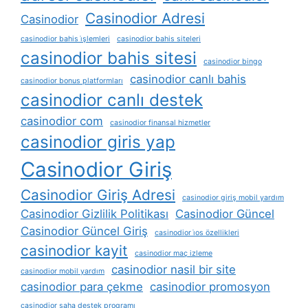
Casinodior Adresi
Casinodior
casinodior bahis i̇şlemleri
casinodior bahis siteleri
casinodior bahis sitesi
casinodior bingo
casinodior canlı bahis
casinodior bonus platformları
casinodior canlı destek
casinodior com
casinodior finansal hizmetler
casinodior giris yap
Casinodior Giriş
Casinodior Giriş Adresi
casinodior giriş mobil yardım
Casinodior Gizlilik Politikası
Casinodior Güncel
Casinodior Güncel Giriş
casinodior i̇os özellikleri
casinodior kayit
casinodior maç izleme
casinodior nasil bir site
casinodior mobil yardım
casinodior para çekme
casinodior promosyon
casinodior saha destek programı