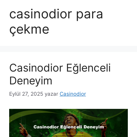
casinodior para
çekme
Casinodior Eğlenceli
Deneyim
Eylül 27, 2025
yazar
Casinodior