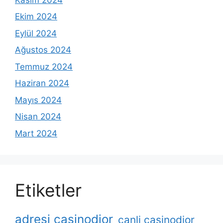
Ekim 2024
Eylül 2024
Ağustos 2024
Temmuz 2024
Haziran 2024
Mayıs 2024
Nisan 2024
Mart 2024
Etiketler
adresi casinodior
canli casinodior