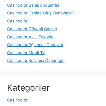
Casinodior Bahis Endüstrisi
Casinodior Casino Giriş Oynayabilir
Casinodior
Casinodior Güvenli Casino
Casinodior Akıllı Teknoloji
Casinodior Eğlenceli Deneyim
Casinodior Mobil Tv
Casinodior Kullanıcı Özgürlüğü
Kategoriler
Casinodior