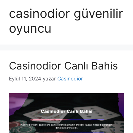
casinodior güvenilir
oyuncu
Casinodior Canlı Bahis
Eylül 11, 2024
yazar
Casinodior