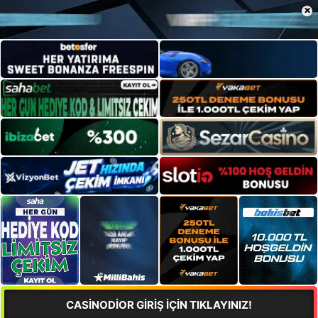
×
CASİNODİOR GİRİŞ İÇİN TIKLAYINIZ!