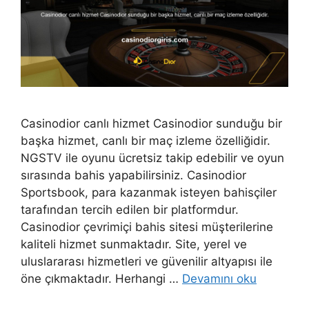
Casinodior canlı hizmet Casinodior sunduğu bir
başka hizmet, canlı bir maç izleme özelliğidir.
NGSTV ile oyunu ücretsiz takip edebilir ve oyun
sırasında bahis yapabilirsiniz. Casinodior
Sportsbook, para kazanmak isteyen bahisçiler
tarafından tercih edilen bir platformdur.
Casinodior çevrimiçi bahis sitesi müşterilerine
kaliteli hizmet sunmaktadır. Site, yerel ve
uluslararası hizmetleri ve güvenilir altyapısı ile
öne çıkmaktadır. Herhangi …
Devamını oku