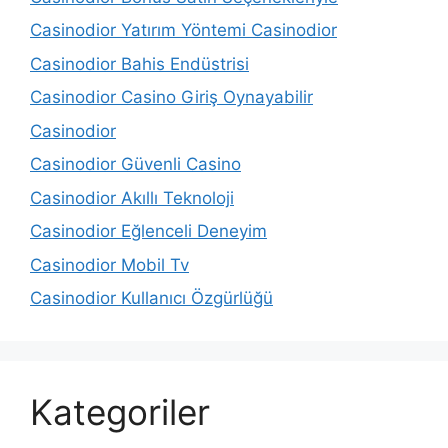
Casinodior Yatırım Yöntemi Casinodior
Casinodior Bahis Endüstrisi
Casinodior Casino Giriş Oynayabilir
Casinodior
Casinodior Güvenli Casino
Casinodior Akıllı Teknoloji
Casinodior Eğlenceli Deneyim
Casinodior Mobil Tv
Casinodior Kullanıcı Özgürlüğü
Kategoriler