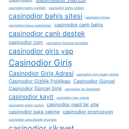
casinodior bahis i̇şlemleri
casinodior bahis siteleri
casinodior bahis sitesi
casinodior bingo
casinodior canlı bahis
casinodior bonus platformları
casinodior canlı destek
casinodior com
casinodior finansal hizmetler
casinodior giris yap
Casinodior Giriş
Casinodior Giriş Adresi
casinodior giriş mobil yardım
Casinodior Gizlilik Politikası
Casinodior Güncel
Casinodior Güncel Giriş
casinodior i̇os özellikleri
casinodior kayit
casinodior maç izleme
casinodior nasil bir site
casinodior mobil yardım
casinodior para çekme
casinodior promosyon
casinodior saha destek programı
casinodior sikayet