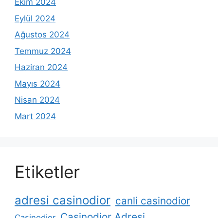
Ekim 2024
Eylül 2024
Ağustos 2024
Temmuz 2024
Haziran 2024
Mayıs 2024
Nisan 2024
Mart 2024
Etiketler
adresi casinodior
canli casinodior
Casinodior Adresi
Casinodior