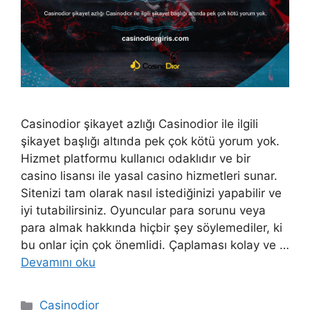
Casinodior şikayet azlığı Casinodior ile ilgili
şikayet başlığı altında pek çok kötü yorum yok.
Hizmet platformu kullanıcı odaklıdır ve bir
casino lisansı ile yasal casino hizmetleri sunar.
Sitenizi tam olarak nasıl istediğinizi yapabilir ve
iyi tutabilirsiniz. Oyuncular para sorunu veya
para almak hakkında hiçbir şey söylemediler, ki
bu onlar için çok önemlidi. Çaplaması kolay ve …
Devamını oku
Kategoriler
Casinodior