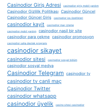
Casinodior Giriş Adresi
casinodior giriş mobil yardım
Casinodior Gizlilik Politikası
Casinodior Güncel
Casinodior Güncel Giriş
casinodior i̇os özellikleri
casinodior kayit
casinodior maç izleme
casinodior nasil bir site
casinodior mobil yardım
casinodior para çekme
casinodior promosyon
casinodior saha destek programı
casinodior sikayet
casinodior sitesi
casinodior sosyal bölüm
casinodior sosyal medya
Casinodior Telegram
casinodior tv
casinodior tv canli maç
Casinodior Twitter
casinodior whatsapp
casinodior üyelik
casino sitesi casinodior