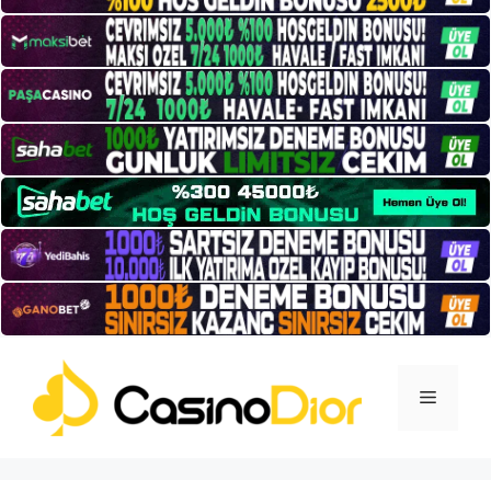
İçeriğe
atla
Menü