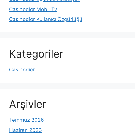
Casinodior Mobil Tv
Casinodior Kullanıcı Özgürlüğü
Kategoriler
Casinodior
Arşivler
Temmuz 2026
Haziran 2026