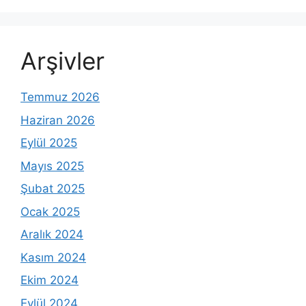
Arşivler
Temmuz 2026
Haziran 2026
Eylül 2025
Mayıs 2025
Şubat 2025
Ocak 2025
Aralık 2024
Kasım 2024
Ekim 2024
Eylül 2024