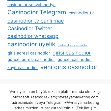
casinodior sosyal medya
Casinodior Telegram
casinodior tv
casinodior tv canli maç
Casinodior Twitter
casinodior whatsapp
casinodior üyelik
casino sitesi casinodior
girisi casinodior
giris adresi casinodior
güncel adresi casinodior
güncel casinodior
yeni giris casinodior
kayit casinodior
"Avrasya'nın en büyük reklam platformunda olmak için
Microsoft Teams:
reklam@avrasyamarketing.com
adresimizden veya Telegram: @Avrasyamarketing
adresimizden irtibat kurabilirsiniz. (Tek iletişim