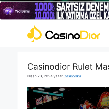
İçeriğe
atla
Casinodior Rulet Ma
Nisan 20, 2024
yazar
Casinodior