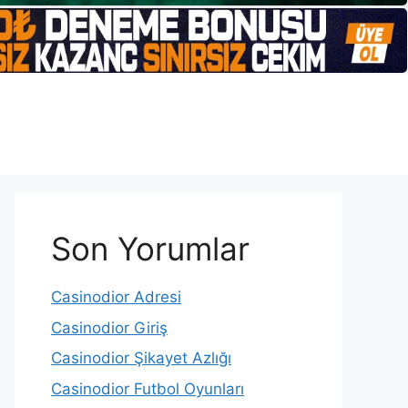
Son Yorumlar
Casinodior Adresi
Casinodior Giriş
Casinodior Şikayet Azlığı
Casinodior Futbol Oyunları