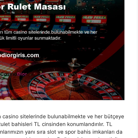
m casino sitelerinde bulunabilmekte ve her bütçeye
ulet bahisleri TL cinsinden konumlandırılır. TL
arımızın yanı sıra slot ve spor bahis imkanları da