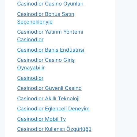
Casinodior Casino Oyunları
Casinodior Bonus Satın
Seçenekleriyle
Casinodior Yatırım Yöntemi
Casinodior
Casinodior Bahis Endüstrisi
Casinodior Casino Giriş
Oynayabilir
Casinodior
Casinodior Güvenli Casino
Casinodior Akıllı Teknoloji
Casinodior Eğlenceli Deneyim
Casinodior Mobil Tv
Casinodior Kullanıcı Özgürlüğü