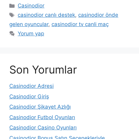
Kategoriler
Casinodior
Etiketler
casinodior canlı destek
,
casinodior önde
gelen oyuncular
,
casinodior tv canli maç
Yorum yap
Son Yorumlar
Casinodior Adresi
Casinodior Giriş
Casinodior Şikayet Azlığı
Casinodior Futbol Oyunları
Casinodior Casino Oyunları
Casinodior Bonus Satın Seçenekleriyle