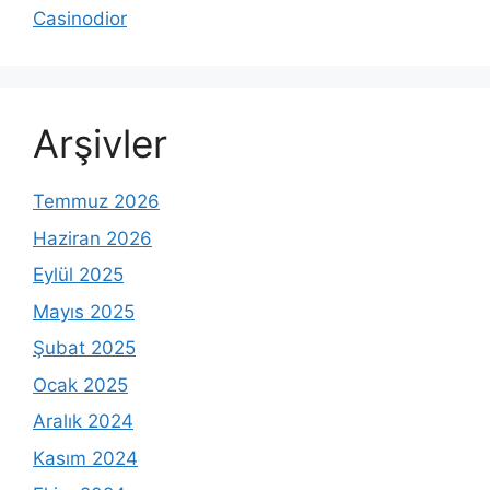
Casinodior
Arşivler
Temmuz 2026
Haziran 2026
Eylül 2025
Mayıs 2025
Şubat 2025
Ocak 2025
Aralık 2024
Kasım 2024