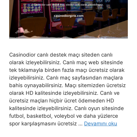
Casinodior canlı destek maçı siteden canlı
olarak izleyebilirsiniz. Canlı maç web sitesinde
tek tıklamayla birden fazla maçı ücretsiz olarak
izleyebilirsiniz. Canlı maç sayfasından maçlara
bahis oynayabilirsiniz. Maçı sitemizden ücretsiz
olarak HD kalitesinde izleyebilirsiniz. Canlı ve
ücretsiz maçları hiçbir ücret ödemeden HD
kalitesinde izleyebilirsiniz. Canlı oyun sitesinde
futbol, ​​basketbol, ​​voleybol ve daha yüzlerce
spor karşılaşmasını ücretsiz …
Devamını oku