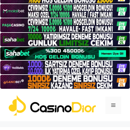
İçeriğe
atla
Menü