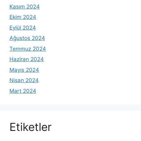
Kasım 2024
Ekim 2024
Eylül 2024
Ağustos 2024
Temmuz 2024
Haziran 2024
Mayıs 2024
Nisan 2024
Mart 2024
Etiketler