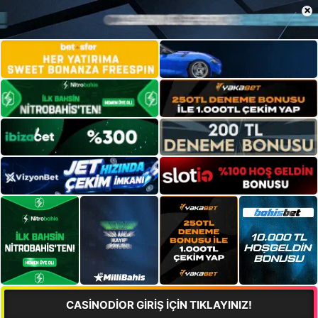
×
CASİNODİOR GİRİŞ İÇİN TIKLAYINIZ!