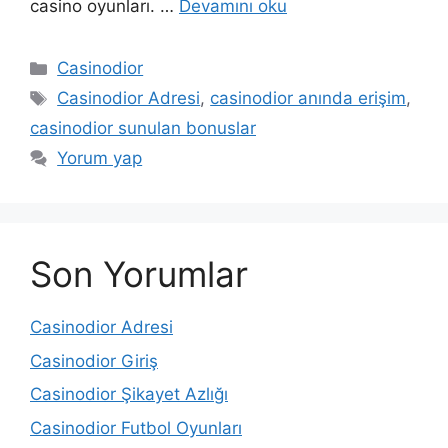
casino oyunları. …
Devamını oku
Kategoriler
Casinodior
Etiketler
Casinodior Adresi
,
casinodior anında erişim
,
casinodior sunulan bonuslar
Yorum yap
Son Yorumlar
Casinodior Adresi
Casinodior Giriş
Casinodior Şikayet Azlığı
Casinodior Futbol Oyunları