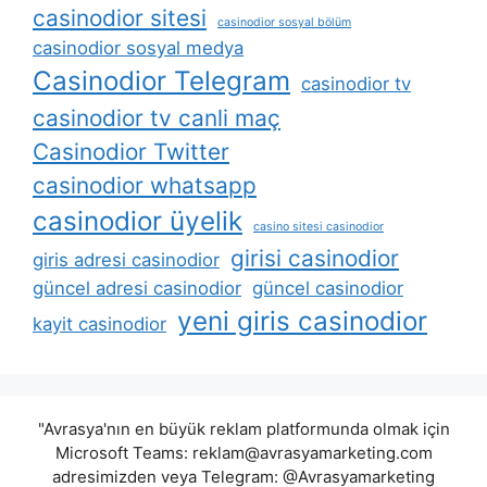
casinodior sitesi
casinodior sosyal bölüm
casinodior sosyal medya
Casinodior Telegram
casinodior tv
casinodior tv canli maç
Casinodior Twitter
casinodior whatsapp
casinodior üyelik
casino sitesi casinodior
girisi casinodior
giris adresi casinodior
güncel adresi casinodior
güncel casinodior
yeni giris casinodior
kayit casinodior
"Avrasya'nın en büyük reklam platformunda olmak için
Microsoft Teams:
reklam@avrasyamarketing.com
adresimizden veya Telegram: @Avrasyamarketing