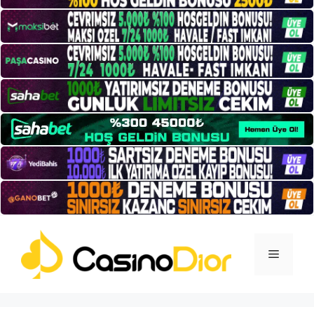
İçeriğe
atla
Menü