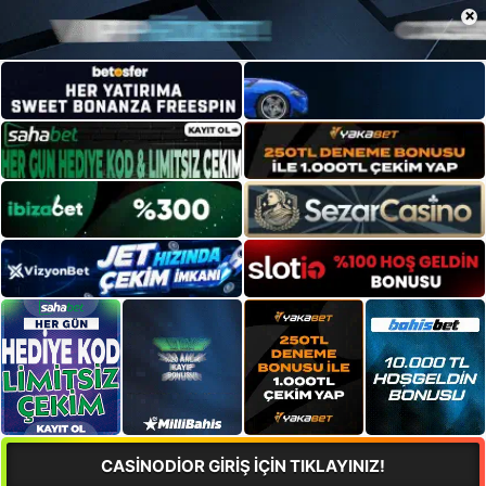
×
CASİNODİOR GİRİŞ İÇİN TIKLAYINIZ!