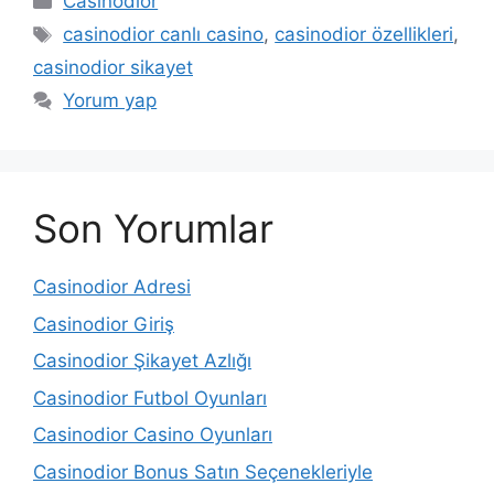
Casinodior
Etiketler
casinodior canlı casino
,
casinodior özellikleri
,
casinodior sikayet
Yorum yap
Son Yorumlar
Casinodior Adresi
Casinodior Giriş
Casinodior Şikayet Azlığı
Casinodior Futbol Oyunları
Casinodior Casino Oyunları
Casinodior Bonus Satın Seçenekleriyle