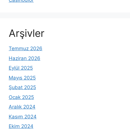
Casinodior
Arşivler
Temmuz 2026
Haziran 2026
Eylül 2025
Mayıs 2025
Şubat 2025
Ocak 2025
Aralık 2024
Kasım 2024
Ekim 2024