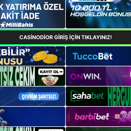
CASİNODİOR GİRİŞ İÇİN TIKLAYINIZ!