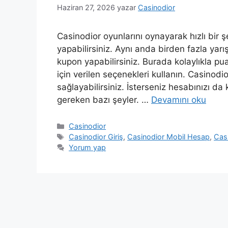
Haziran 27, 2026
yazar
Casinodior
Casinodior oyunlarını oynayarak hızlı bir ş
yapabilirsiniz. Aynı anda birden fazla yarı
kupon yapabilirsiniz. Burada kolaylıkla pu
için verilen seçenekleri kullanın. Casinodi
sağlayabilirsiniz. İsterseniz hesabınızı d
gereken bazı şeyler. …
Devamını oku
Kategoriler
Casinodior
Etiketler
Casinodior Giriş
,
Casinodior Mobil Hesap
,
Casi
Yorum yap