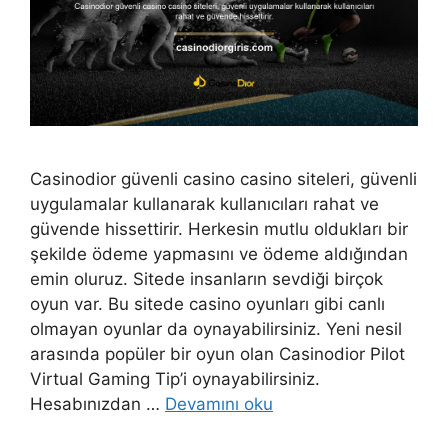
Casinodior güvenli casino casino siteleri, güvenli
uygulamalar kullanarak kullanıcıları rahat ve
güvende hissettirir. Herkesin mutlu oldukları bir
şekilde ödeme yapmasını ve ödeme aldığından
emin oluruz. Sitede insanların sevdiği birçok
oyun var. Bu sitede casino oyunları gibi canlı
olmayan oyunlar da oynayabilirsiniz. Yeni nesil
arasında popüler bir oyun olan Casinodior Pilot
Virtual Gaming Tip’i oynayabilirsiniz.
Hesabınızdan …
Devamını oku