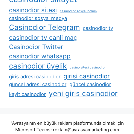
casinodior sitesi
casinodior sosyal bölüm
casinodior sosyal medya
Casinodior Telegram
casinodior tv
casinodior tv canli maç
Casinodior Twitter
casinodior whatsapp
casinodior üyelik
casino sitesi casinodior
girisi casinodior
giris adresi casinodior
güncel adresi casinodior
güncel casinodior
yeni giris casinodior
kayit casinodior
"Avrasya'nın en büyük reklam platformunda olmak için
Microsoft Teams:
reklam@avrasyamarketing.com