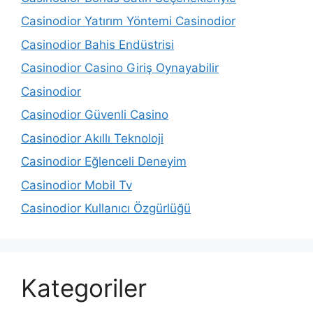
Casinodior Yatırım Yöntemi Casinodior
Casinodior Bahis Endüstrisi
Casinodior Casino Giriş Oynayabilir
Casinodior
Casinodior Güvenli Casino
Casinodior Akıllı Teknoloji
Casinodior Eğlenceli Deneyim
Casinodior Mobil Tv
Casinodior Kullanıcı Özgürlüğü
Kategoriler