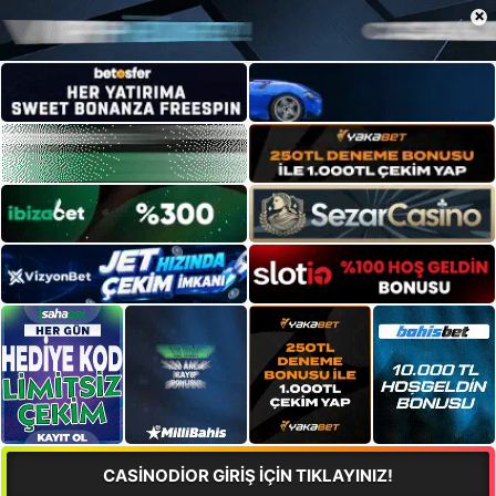
×
CASİNODİOR GİRİŞ İÇİN TIKLAYINIZ!