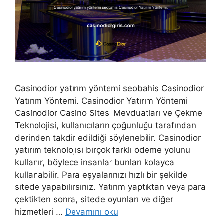
Casinodior yatırım yöntemi seobahis Casinodior
Yatırım Yöntemi. Casinodior Yatırım Yöntemi
Casinodior Casino Sitesi Mevduatları ve Çekme
Teknolojisi, kullanıcıların çoğunluğu tarafından
derinden takdir edildiği söylenebilir. Casinodior
yatırım teknolojisi birçok farklı ödeme yolunu
kullanır, böylece insanlar bunları kolayca
kullanabilir. Para eşyalarınızı hızlı bir şekilde
sitede yapabilirsiniz. Yatırım yaptıktan veya para
çektikten sonra, sitede oyunları ve diğer
hizmetleri …
Devamını oku