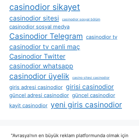
casinodior sikayet
casinodior sitesi
casinodior sosyal bölüm
casinodior sosyal medya
Casinodior Telegram
casinodior tv
casinodior tv canli maç
Casinodior Twitter
casinodior whatsapp
casinodior üyelik
casino sitesi casinodior
girisi casinodior
giris adresi casinodior
güncel adresi casinodior
güncel casinodior
yeni giris casinodior
kayit casinodior
"Avrasya'nın en büyük reklam platformunda olmak için