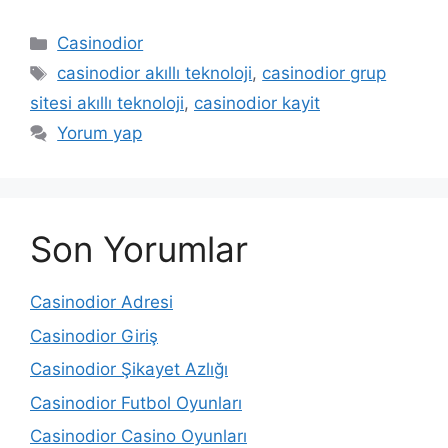
Kategoriler
Casinodior
Etiketler
casinodior akıllı teknoloji
,
casinodior grup
sitesi akıllı teknoloji
,
casinodior kayit
Yorum yap
Son Yorumlar
Casinodior Adresi
Casinodior Giriş
Casinodior Şikayet Azlığı
Casinodior Futbol Oyunları
Casinodior Casino Oyunları