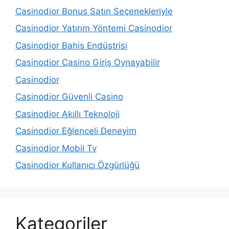
Casinodior Bonus Satın Seçenekleriyle
Casinodior Yatırım Yöntemi Casinodior
Casinodior Bahis Endüstrisi
Casinodior Casino Giriş Oynayabilir
Casinodior
Casinodior Güvenli Casino
Casinodior Akıllı Teknoloji
Casinodior Eğlenceli Deneyim
Casinodior Mobil Tv
Casinodior Kullanıcı Özgürlüğü
Kategoriler