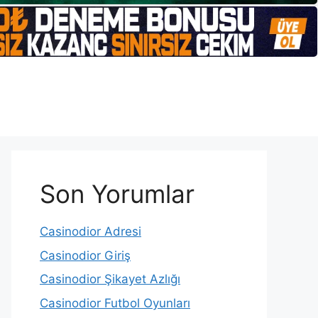
Son Yorumlar
Casinodior Adresi
Casinodior Giriş
Casinodior Şikayet Azlığı
Casinodior Futbol Oyunları