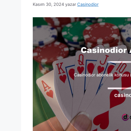
Kasım 30, 2024
yazar
Casinodior