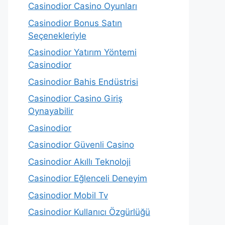
Casinodior Casino Oyunları
Casinodior Bonus Satın
Seçenekleriyle
Casinodior Yatırım Yöntemi
Casinodior
Casinodior Bahis Endüstrisi
Casinodior Casino Giriş
Oynayabilir
Casinodior
Casinodior Güvenli Casino
Casinodior Akıllı Teknoloji
Casinodior Eğlenceli Deneyim
Casinodior Mobil Tv
Casinodior Kullanıcı Özgürlüğü