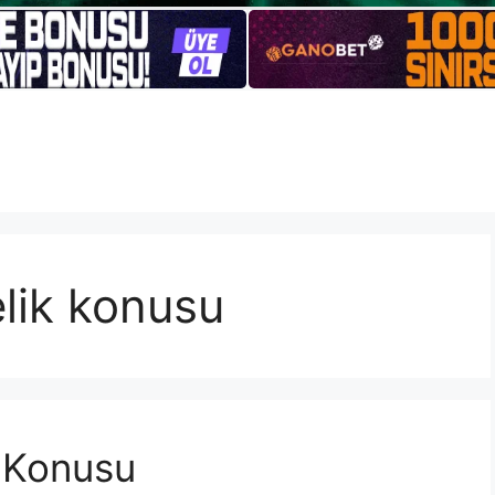
lik konusu
 Konusu