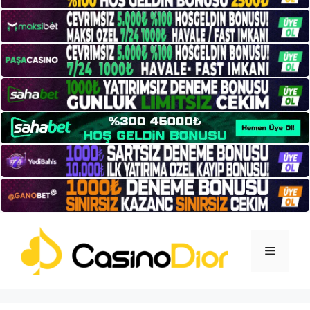
İçeriğe
atla
Menü