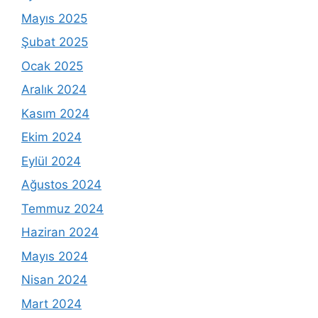
Mayıs 2025
Şubat 2025
Ocak 2025
Aralık 2024
Kasım 2024
Ekim 2024
Eylül 2024
Ağustos 2024
Temmuz 2024
Haziran 2024
Mayıs 2024
Nisan 2024
Mart 2024