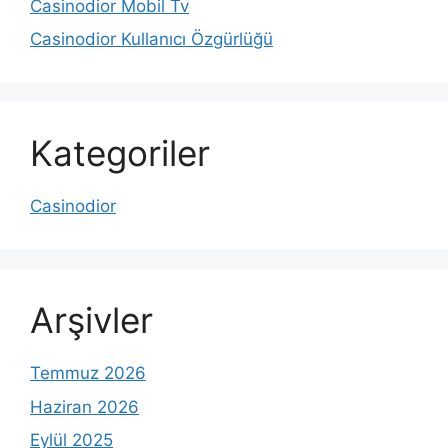
Casinodior Mobil Tv
Casinodior Kullanıcı Özgürlüğü
Kategoriler
Casinodior
Arşivler
Temmuz 2026
Haziran 2026
Eylül 2025