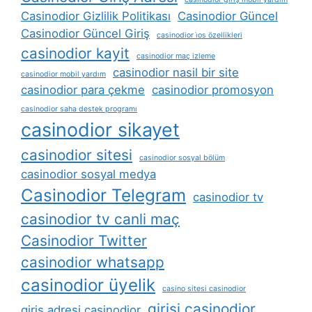
Casinodior Gizlilik Politikası
Casinodior Güncel
Casinodior Güncel Giriş
casinodior i̇os özellikleri
casinodior kayit
casinodior maç izleme
casinodior nasil bir site
casinodior mobil yardım
casinodior para çekme
casinodior promosyon
casinodior saha destek programı
casinodior sikayet
casinodior sitesi
casinodior sosyal bölüm
casinodior sosyal medya
Casinodior Telegram
casinodior tv
casinodior tv canli maç
Casinodior Twitter
casinodior whatsapp
casinodior üyelik
casino sitesi casinodior
girisi casinodior
giris adresi casinodior