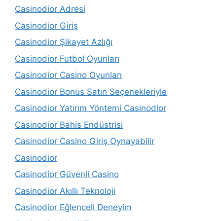
Casinodior Adresi
Casinodior Giriş
Casinodior Şikayet Azlığı
Casinodior Futbol Oyunları
Casinodior Casino Oyunları
Casinodior Bonus Satın Seçenekleriyle
Casinodior Yatırım Yöntemi Casinodior
Casinodior Bahis Endüstrisi
Casinodior Casino Giriş Oynayabilir
Casinodior
Casinodior Güvenli Casino
Casinodior Akıllı Teknoloji
Casinodior Eğlenceli Deneyim