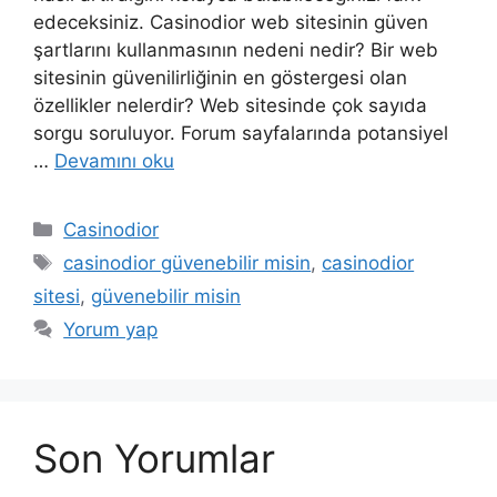
edeceksiniz. Casinodior web sitesinin güven
şartlarını kullanmasının nedeni nedir? Bir web
sitesinin güvenilirliğinin en göstergesi olan
özellikler nelerdir? Web sitesinde çok sayıda
sorgu soruluyor. Forum sayfalarında potansiyel
…
Devamını oku
Kategoriler
Casinodior
Etiketler
casinodior güvenebilir misin
,
casinodior
sitesi
,
güvenebilir misin
Yorum yap
Son Yorumlar