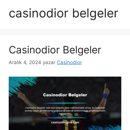
casinodior belgeler
Casinodior Belgeler
Aralık 4, 2024
yazar
Casinodior