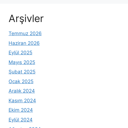
Arşivler
Temmuz 2026
Haziran 2026
Eylül 2025
Mayıs 2025
Şubat 2025
Ocak 2025
Aralık 2024
Kasım 2024
Ekim 2024
Eylül 2024